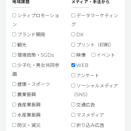
地域課題
メディア・手法から
シティプロモーショ
データマーケティン
ン
グ
ブランド開発
DX
観光
プリント（印刷）
環境政策・SGDs
映像
イベント
少子化・男女共同参
WEB
画
アンケート
健康・スポーツ
ソーシャルメディア
農業振興
（SNS）
食産業振興
交通広告
水産業振興
マスメディア
防災・減災
折り込み広告