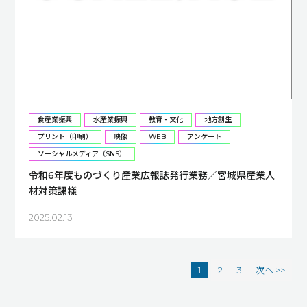
食産業振興
水産業振興
教育・文化
地方創生
プリント（印刷）
映像
WEB
アンケート
ソーシャルメディア（SNS）
令和6年度ものづくり産業広報誌発行業務／宮城県産業人
材対策課様
2025.02.13
1
2
3
次へ >>