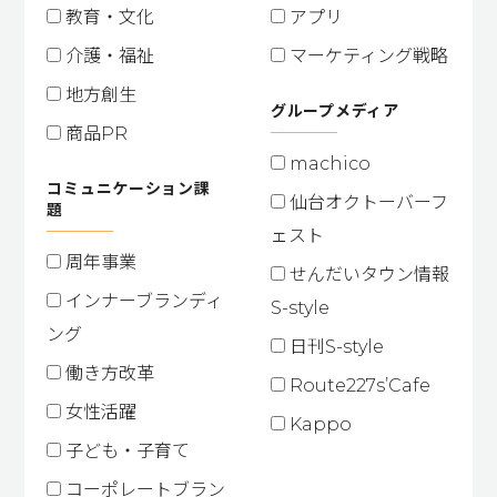
教育・文化
アプリ
介護・福祉
マーケティング戦略
地方創生
グループメディア
商品PR
machico
コミュニケーション課
仙台オクトーバーフ
題
ェスト
周年事業
せんだいタウン情報
インナーブランディ
S-style
ング
日刊S-style
働き方改革
Route227s’Cafe
女性活躍
Kappo
子ども・子育て
コーポレートブラン