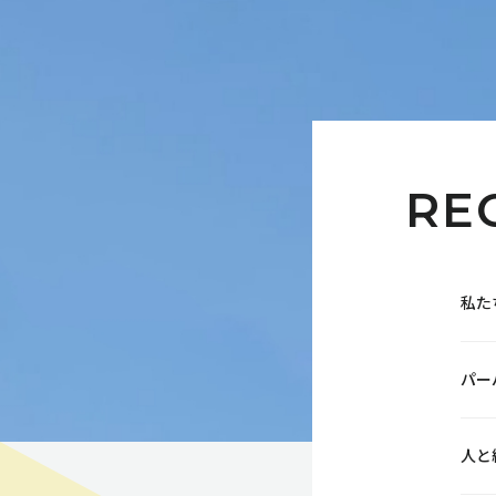
RE
私た
パー
人と