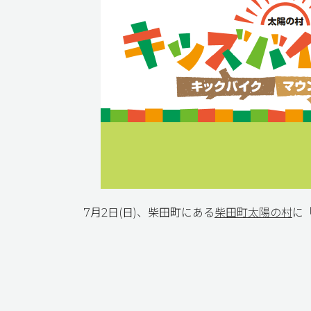
7月2日(日)、柴田町にある
柴田町太陽の村
に