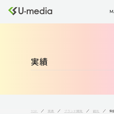
M
実績
TOP
実績
ブランド開発
観光
柴