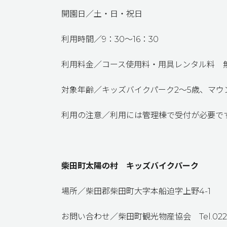
開園日／土・日・祝日
利用時間／9：30～16：30
利用料金／コース使用料・用具レンタル料 
対象年齢／キッズバイクパーク2～5歳、マウ
利用の注意／利用には管理棟で受付が必要で
柴田町太陽の村 キッズバイクパーク
場所／柴田郡柴田町大字本船迫字上野4-1
お問い合わせ／柴田町観光物産協会 Tel.0224-