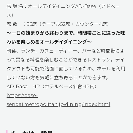
店 舗 名：オールデイダイニング
AD-Base
（アドベー
ス）
席 数 ：
56
席（テーブル
52
席・カウンター
4
席）
～一日の始まりから終わりまで、時間帯ごとに違った味
わいを楽しめるオールデイダイニング～
朝食、ランチ、カフェ、ディナー、バーなど時間帯によ
って異なる料理を楽しむことができるレストラン。テイ
クアウトも可能で路面に面しているため、ホテルを利用
していない方も気軽に立ち寄ることができます。
AD-Base
HP
（ホテルベース仙台
HP
内）
https://base-
sendai.metropolitan.jp/dining/index.html