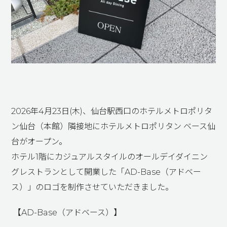
2026
年
4
月
23
日(木)、仙台駅西口のホテルメトロポリタ
ン仙台（本館）隣接地にホテルメトロポリタン ベース仙
台がオープン。
ホテル
1
階にカジュアルスタイルのオールデイダイニン
グレストランとして開業した「
AD-Base
（アドベー
ス）」のロゴを制作させていただきました。
【
AD-Base
（アドベース）】