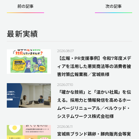
前の記事
次の記事
最新実績
2026.08.07
【広報・PR支援事例】令和7年度メデ
ィアを活用した悪質商法等の消費者被
害対策広報業務／宮城県様
2026.07.10
「確かな技術」と「温かい社風」を伝
える。採用力と情報発信を高めるホー
ムページリニューアル／ベルウッド・
システムワークス株式会社様
2026.06.11
宮城県ブランド鶏卵・豚肉販売会等実